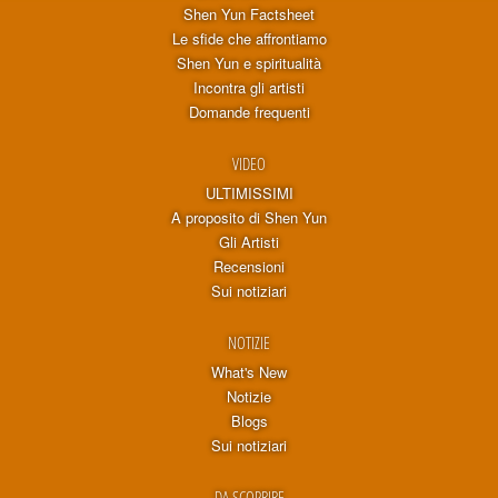
Shen Yun Factsheet
Le sfide che affrontiamo
Shen Yun e spiritualità
Incontra gli artisti
Domande frequenti
VIDEO
ULTIMISSIMI
A proposito di Shen Yun
Gli Artisti
Recensioni
Sui notiziari
NOTIZIE
What's New
Notizie
Blogs
Sui notiziari
DA SCOPRIRE