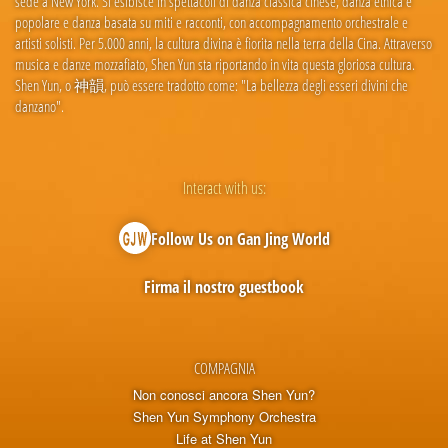
sede a New York. Si esibisce in spettacoli di danza classica cinese, danza etnica e
popolare e danza basata su miti e racconti, con accompagnamento orchestrale e
artisti solisti. Per 5.000 anni, la cultura divina è fiorita nella terra della Cina. Attraverso
musica e danze mozzafiato, Shen Yun sta riportando in vita questa gloriosa cultura.
Shen Yun, o 神韻, può essere tradotto come: "La bellezza degli esseri divini che
danzano".
Interact with us:
Follow Us on Gan Jing World
Firma il nostro guestbook
COMPAGNIA
Non conosci ancora Shen Yun?
Shen Yun Symphony Orchestra
Life at Shen Yun