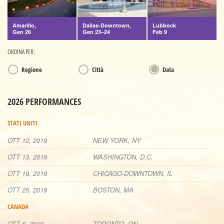
Amarillo,
Dallas-Downtown,
Lubbock
Gen 26
Gen 23–24
Feb 9
ORDINA PER:
Regione
Città
Data
2026 PERFORMANCES
STATI UNITI
OTT 12, 2019
NEW YORK, NY
OTT 13, 2019
WASHINGTON, D.C.
OTT 19, 2019
CHICAGO-DOWNTOWN, IL
OTT 25, 2019
BOSTON, MA
CANADA
OTT 6, 2019
TORONTO, ON