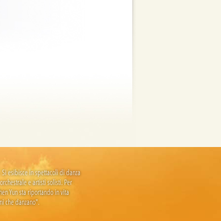
i esibisce in spettacoli di danza
hestrale e artisti solisti. Per
Shen Yun sta riportando in vita
ini che danzano".