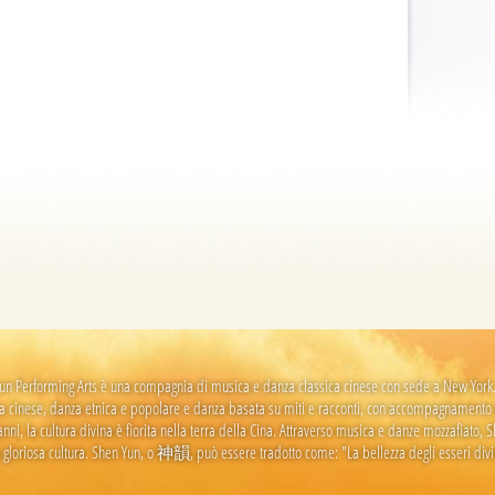
un Performing Arts è una compagnia di musica e danza classica cinese con sede a New York. S
ca cinese, danza etnica e popolare e danza basata su miti e racconti, con accompagnamento orc
anni, la cultura divina è fiorita nella terra della Cina. Attraverso musica e danze mozzafiato, 
 gloriosa cultura. Shen Yun, o 神韻, può essere tradotto come: "La bellezza degli esseri div