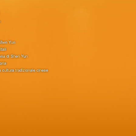
e
 Shen Yun
tali
cena di Shen Yun
oria
 cultura tradizionale cinese