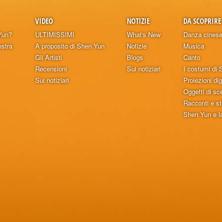
VIDEO
NOTIZIE
DA SCOPRIRE
Yun?
ULTIMISSIMI
What's New
Danza cines
stra
A proposito di Shen Yun
Notizie
Musica
Gli Artisti
Blogs
Canto
Recensioni
Sui notiziari
I costumi di
Sui notiziari
Proiezioni digi
Oggetti di s
Racconti e st
Shen Yun e la