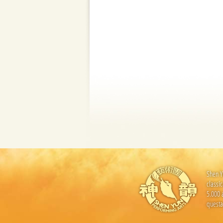
Shen Y
classi
5.000 
questa